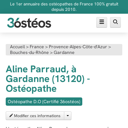
Le 1er annuaire des ostéopathes de France 100% gratuit
depuis 2010.
Annuaire des ostéopathes
Accueil
>
France
>
Provence-Alpes-Côte-d'Azur
>
Bouches-du-Rhône
>
Gardanne
FAQ
Inscrire son cabinet
Aline Parraud, à
Gardanne (13120) -
Ostéopathe
Ostéopathe D.O (Certifié 36ostéos)
Modifier ces informations