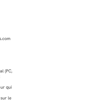
os.com
al (PC,
t
ur qui
sur le