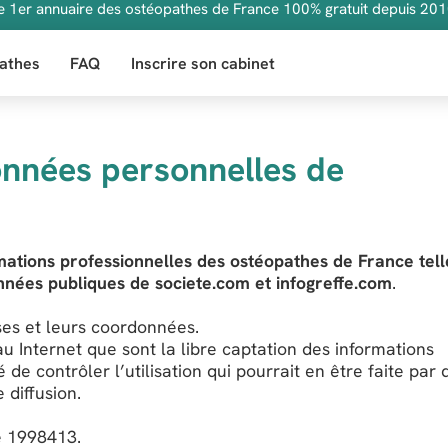
e 1er annuaire des ostéopathes de France 100% gratuit depuis 201
athes
FAQ
Inscrire son cabinet
onnées personnelles de
mations professionnelles des ostéopathes de France tell
onnées publiques de societe.com et infogreffe.com
.
ses et leurs coordonnées.
 Internet que sont la libre captation des informations
ité de contrôler l’utilisation qui pourrait en être faite par 
 diffusion.
e 1998413.