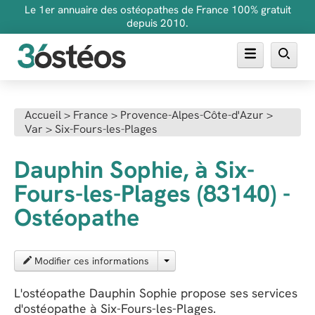
Le 1er annuaire des ostéopathes de France 100% gratuit
depuis 2010.
Annuaire des ostéopathes
Accueil
>
France
>
Provence-Alpes-Côte-d'Azur
>
Var
>
Six-Fours-les-Plages
FAQ
Inscrire son cabinet
Dauphin Sophie, à Six-
Fours-les-Plages (83140) -
Ostéopathe
Modifier ces informations
L'ostéopathe Dauphin Sophie propose ses services
d'ostéopathe à Six-Fours-les-Plages.