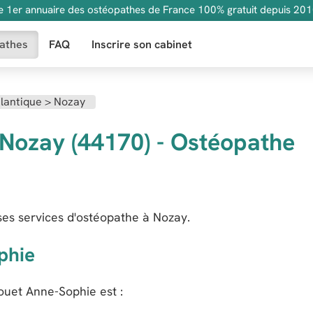
e 1er annuaire des ostéopathes de France 100% gratuit depuis 201
athes
FAQ
Inscrire son cabinet
tlantique
>
Nozay
Nozay (44170) - Ostéopathe
es services d'ostéopathe à Nozay.
phie
ouet Anne-Sophie
est :