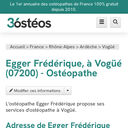
Le 1er annuaire des ostéopathes de France 100% gratuit
depuis 2010.
Annuaire des ostéopathes
Accueil
>
France
>
Rhône-Alpes
>
Ardèche
>
Vogüé
FAQ
Egger Frédérique, à Vogüé
Inscrire son cabinet
(07200) - Ostéopathe
Modifier ces informations
L'ostéopathe Egger Frédérique propose ses
services d'ostéopathe à Vogüé.
Adresse de Egger Frédérique