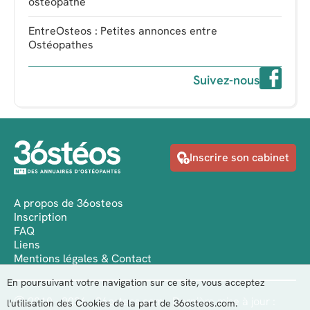
ostéopathe
EntreOsteos : Petites annonces entre
Ostéopathes
Suivez-nous
Inscrire son cabinet
A propos de 36osteos
Inscription
FAQ
Liens
Mentions légales & Contact
En poursuivant votre navigation sur ce site, vous acceptez
Ⓒ 2010 - 2026 - 36osteos.com - Dernière mise à jour :
l'utilisation des Cookies de la part de 36osteos.com.