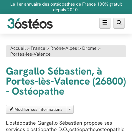
Le 1er annuaire des ostéopathes de France 100% gratuit
depuis 2010.
Annuaire des ostéopathes
Accueil
>
France
>
Rhône-Alpes
>
Drôme
>
Portes-lès-Valence
FAQ
Inscrire son cabinet
Gargallo Sébastien, à
Portes-lès-Valence (26800)
- Ostéopathe
Modifier ces informations
L'ostéopathe Gargallo Sébastien propose ses
services d'ostéopathe D.O.,ostéopathe,ostéopathie