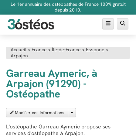
Le 1er annuaire des ostéopathes de France 100% gratuit
depuis 2010.
Annuaire des ostéopathes
Accueil
>
France
>
Île-de-France
>
Essonne
>
Arpajon
FAQ
Inscrire son cabinet
Garreau Aymeric, à
Arpajon (91290) -
Ostéopathe
Modifier ces informations
L'ostéopathe Garreau Aymeric propose ses
services d'ostéopathe à Arpajon.