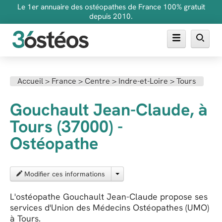
Le 1er annuaire des ostéopathes de France 100% gratuit
depuis 2010.
Annuaire des ostéopathes
Accueil
>
France
>
Centre
>
Indre-et-Loire
>
Tours
FAQ
Gouchault Jean-Claude, à
Inscrire son cabinet
Tours (37000) -
Ostéopathe
Modifier ces informations
L'ostéopathe Gouchault Jean-Claude propose ses
services d'Union des Médecins Ostéopathes (UMO)
à Tours.