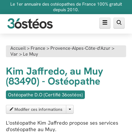
Le 1er annuaire des ostéopathes de France 100% gratuit
depuis 2010.
Annuaire des ostéopathes
Accueil
>
France
>
Provence-Alpes-Côte-d'Azur
>
Var
>
Le Muy
FAQ
Inscrire son cabinet
Kim Jaffredo, au Muy
(83490) - Ostéopathe
Ostéopathe D.O (Certifié 36ostéos)
Modifier ces informations
L'ostéopathe Kim Jaffredo propose ses services
d'ostéopathe au Muy.