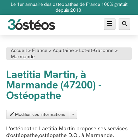
Le 1er annuaire des ostéopathes de France 100% gratuit
depuis 2010.
Annuaire des ostéopathes
Accueil
>
France
>
Aquitaine
>
Lot-et-Garonne
>
Marmande
FAQ
Inscrire son cabinet
Laetitia Martin, à
Marmande (47200) -
Ostéopathe
Modifier ces informations
L'ostéopathe Laetitia Martin propose ses services
d'ostéopathe,ostéopathe D.O., à Marmande.