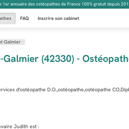
e 1er annuaire des ostéopathes de France 100% gratuit depuis 201
athes
FAQ
Inscrire son cabinet
nt-Galmier
t-Galmier (42330) - Ostéopat
services d'ostéopathe D.O.,ostéopathe,ostéopathe CO,Di
avaire Judith
est :