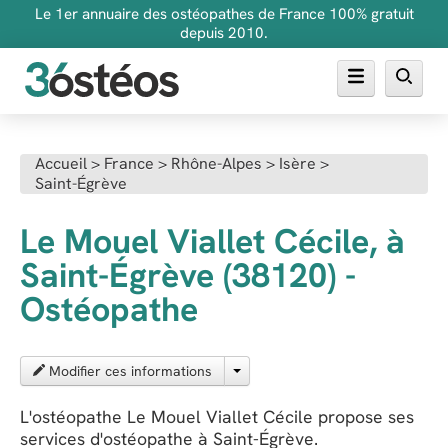
Le 1er annuaire des ostéopathes de France 100% gratuit
depuis 2010.
Annuaire des ostéopathes
Accueil
>
France
>
Rhône-Alpes
>
Isère
>
Saint-Égrève
FAQ
Inscrire son cabinet
Le Mouel Viallet Cécile, à
Saint-Égrève (38120) -
Ostéopathe
Modifier ces informations
L'ostéopathe Le Mouel Viallet Cécile propose ses
services d'ostéopathe à Saint-Égrève.