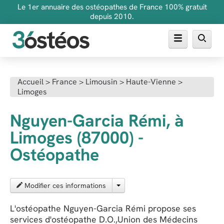
Le 1er annuaire des ostéopathes de France 100% gratuit
depuis 2010.
Annuaire des ostéopathes
Accueil
>
France
>
Limousin
>
Haute-Vienne
>
Limoges
FAQ
Inscrire son cabinet
Nguyen-Garcia Rémi, à
Limoges (87000) -
Ostéopathe
Modifier ces informations
L'ostéopathe Nguyen-Garcia Rémi propose ses
services d'ostéopathe D.O.,Union des Médecins