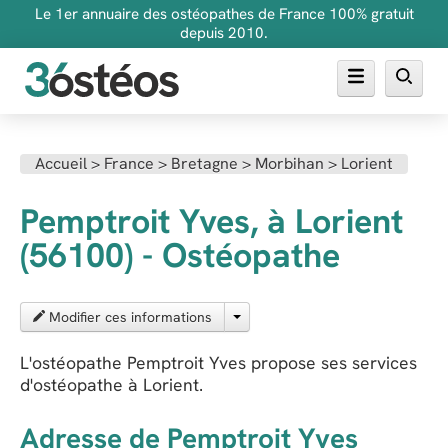
Le 1er annuaire des ostéopathes de France 100% gratuit
depuis 2010.
Annuaire des ostéopathes
Accueil
>
France
>
Bretagne
>
Morbihan
>
Lorient
FAQ
Pemptroit Yves, à Lorient
Inscrire son cabinet
(56100) - Ostéopathe
Modifier ces informations
L'ostéopathe Pemptroit Yves propose ses services
d'ostéopathe à Lorient.
Adresse de Pemptroit Yves