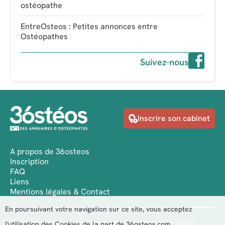
ostéopathe
EntreOsteos : Petites annonces entre
Ostéopathes
Suivez-nous
Inscrire son cabinet
A propos de 36osteos
Inscription
FAQ
Liens
Mentions légales & Contact
En poursuivant votre navigation sur ce site, vous acceptez
Ⓒ 2010 - 2026 - 36osteos.com - Dernière mise à jour :
l'utilisation des Cookies de la part de 36osteos.com.