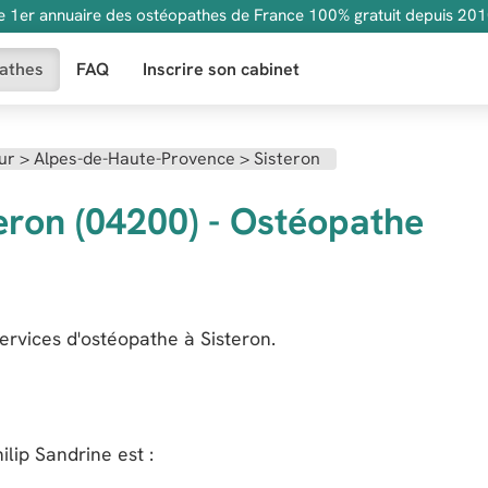
e 1er annuaire des ostéopathes de France 100% gratuit depuis 201
athes
FAQ
Inscrire son cabinet
ur
>
Alpes-de-Haute-Provence
>
Sisteron
teron (04200) - Ostéopathe
ervices d'ostéopathe à Sisteron.
ilip Sandrine
est :