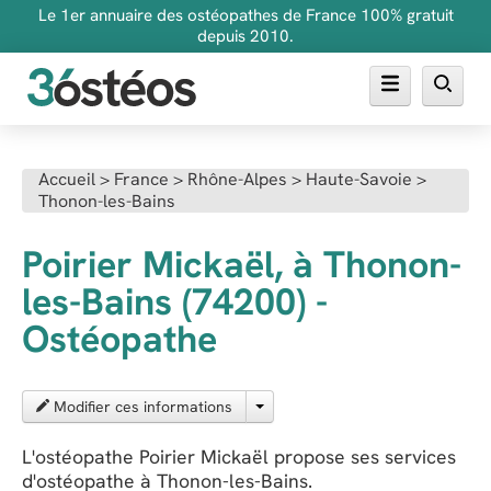
Le 1er annuaire des ostéopathes de France 100% gratuit
depuis 2010.
Annuaire des ostéopathes
Accueil
>
France
>
Rhône-Alpes
>
Haute-Savoie
>
Thonon-les-Bains
FAQ
Inscrire son cabinet
Poirier Mickaël, à Thonon-
les-Bains (74200) -
Ostéopathe
Modifier ces informations
L'ostéopathe Poirier Mickaël propose ses services
d'ostéopathe à Thonon-les-Bains.