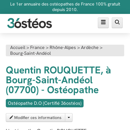
Le 1er annuaire des ostéopathes de France 100% gratuit
depuis 2010.
Annuaire des ostéopathes
Accueil
>
France
>
Rhône-Alpes
>
Ardèche
>
Bourg-Saint-Andéol
FAQ
Inscrire son cabinet
Quentin ROUQUETTE, à
Bourg-Saint-Andéol
(07700) - Ostéopathe
Ostéopathe D.O (Certifié 36ostéos)
Modifier ces informations