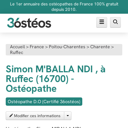
Le 1er annuaire des ostéopathes de France 100% gratuit
depuis 2010.
Annuaire des ostéopathes
Accueil
>
France
>
Poitou-Charentes
>
Charente
>
Ruffec
FAQ
Inscrire son cabinet
Simon M'BALLA NDI , à
Ruffec (16700) -
Ostéopathe
Ostéopathe D.O (Certifié 36ostéos)
Modifier ces informations