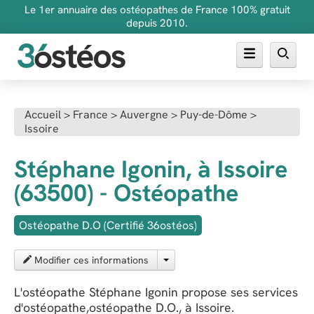
Le 1er annuaire des ostéopathes de France 100% gratuit
depuis 2010.
Annuaire des ostéopathes
Accueil
>
France
>
Auvergne
>
Puy-de-Dôme
>
Issoire
FAQ
Inscrire son cabinet
Stéphane Igonin, à Issoire
(63500) - Ostéopathe
Ostéopathe D.O (Certifié 36ostéos)
Modifier ces informations
L'ostéopathe Stéphane Igonin propose ses services
d'ostéopathe,ostéopathe D.O., à Issoire.