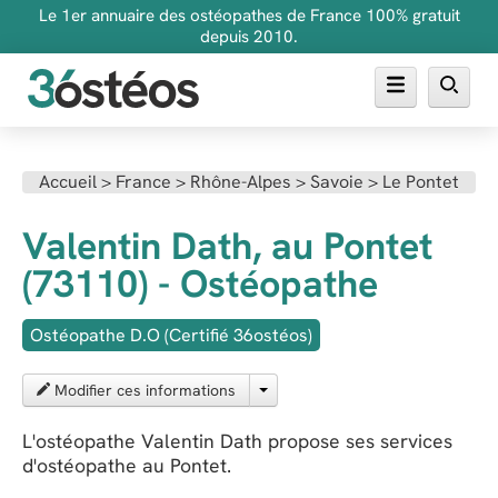
Le 1er annuaire des ostéopathes de France 100% gratuit
depuis 2010.
Annuaire des ostéopathes
Accueil
>
France
>
Rhône-Alpes
>
Savoie
>
Le Pontet
FAQ
Valentin Dath, au Pontet
Inscrire son cabinet
(73110) - Ostéopathe
Ostéopathe D.O (Certifié 36ostéos)
Modifier ces informations
L'ostéopathe Valentin Dath propose ses services
d'ostéopathe au Pontet.