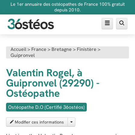
Le 1er annuaire des ostéopathes de France 100% gratuit
depuis 2010.
Annuaire des ostéopathes
Accueil
>
France
>
Bretagne
>
Finistère
>
Guipronvel
FAQ
Inscrire son cabinet
Valentin Rogel, à
Guipronvel (29290) -
Ostéopathe
Ostéopathe D.O (Certifié 36ostéos)
Modifier ces informations