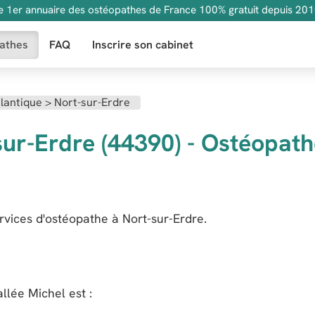
e 1er annuaire des ostéopathes de France 100% gratuit depuis 201
athes
FAQ
Inscrire son cabinet
tlantique
>
Nort-sur-Erdre
sur-Erdre (44390) - Ostéopat
rvices d'ostéopathe à Nort-sur-Erdre.
allée Michel
est :