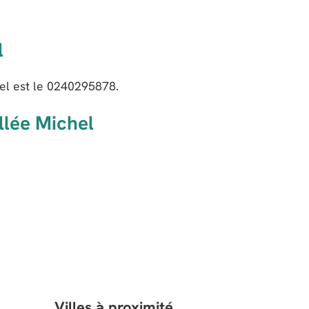
l
l est le
0240295878
.
llée Michel
Villes à proximité