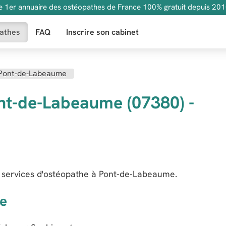
e 1er annuaire des ostéopathes de France 100% gratuit depuis 201
athes
FAQ
Inscrire son cabinet
Pont-de-Labeaume
nt-de-Labeaume (07380) -
 services d'ostéopathe à Pont-de-Labeaume.
e