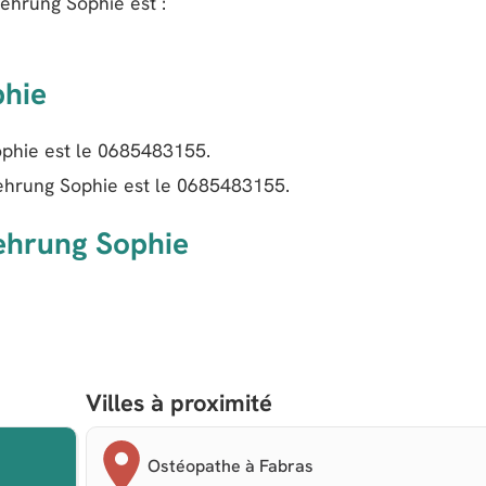
ehrung Sophie
est :
phie
phie est le
0685483155
.
hrung Sophie est le
0685483155
.
ehrung Sophie
Villes à proximité
Ostéopathe à Fabras