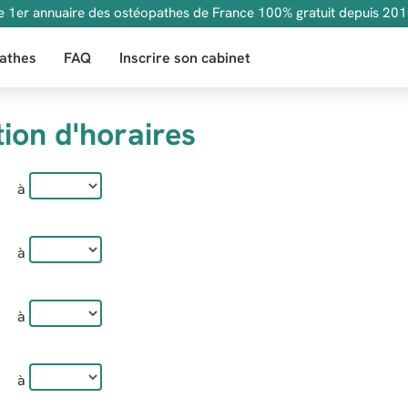
e 1er annuaire des ostéopathes de France 100% gratuit depuis 201
athes
FAQ
Inscrire son cabinet
ion d'horaires
à
à
à
à