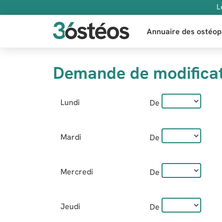
L
Annuaire des ostéop
Demande de modificat
Lundi
De
Mardi
De
Mercredi
De
Jeudi
De