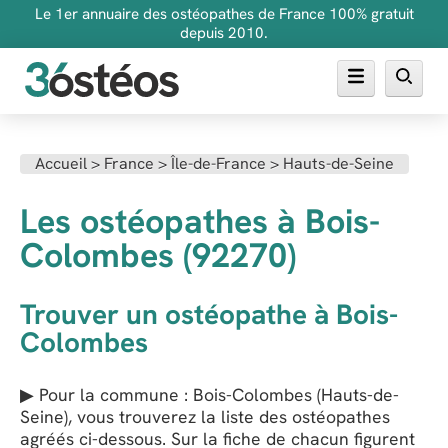
Le 1er annuaire des ostéopathes de France 100% gratuit
depuis 2010.
Annuaire des ostéopathes
Accueil
>
France
>
Île-de-France
>
Hauts-de-Seine
FAQ
Les ostéopathes à Bois-
Inscrire son cabinet
Colombes (92270)
Trouver un ostéopathe à Bois-
Colombes
▶ Pour la commune : Bois-Colombes (Hauts-de-
Seine), vous trouverez la liste des ostéopathes
agréés ci-dessous. Sur la fiche de chacun figurent