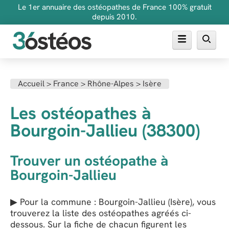
Le 1er annuaire des ostéopathes de France 100% gratuit
depuis 2010.
Annuaire des ostéopathes
Accueil
>
France
>
Rhône-Alpes
>
Isère
FAQ
Les ostéopathes à
Inscrire son cabinet
Bourgoin-Jallieu (38300)
Trouver un ostéopathe à
Bourgoin-Jallieu
▶ Pour la commune : Bourgoin-Jallieu (Isère), vous
trouverez la liste des ostéopathes agréés ci-
dessous. Sur la fiche de chacun figurent les