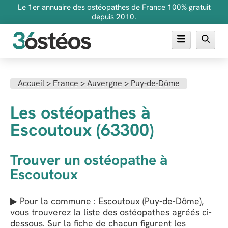
Le 1er annuaire des ostéopathes de France 100% gratuit
depuis 2010.
Annuaire des ostéopathes
Accueil
>
France
>
Auvergne
>
Puy-de-Dôme
FAQ
Les ostéopathes à
Inscrire son cabinet
Escoutoux (63300)
Trouver un ostéopathe à
Escoutoux
▶ Pour la commune : Escoutoux (Puy-de-Dôme),
vous trouverez la liste des ostéopathes agréés ci-
dessous. Sur la fiche de chacun figurent les