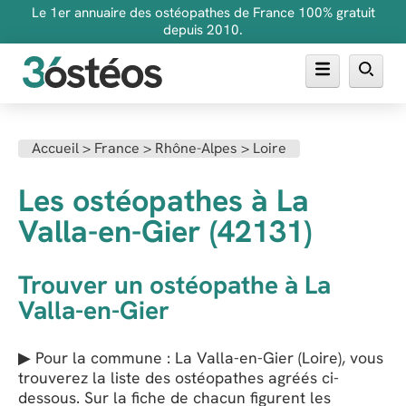
Le 1er annuaire des ostéopathes de France 100% gratuit
depuis 2010.
Annuaire des ostéopathes
Accueil
>
France
>
Rhône-Alpes
>
Loire
FAQ
Les ostéopathes à La
Inscrire son cabinet
Valla-en-Gier (42131)
Trouver un ostéopathe à La
Valla-en-Gier
▶ Pour la commune : La Valla-en-Gier (Loire), vous
trouverez la liste des ostéopathes agréés ci-
dessous. Sur la fiche de chacun figurent les