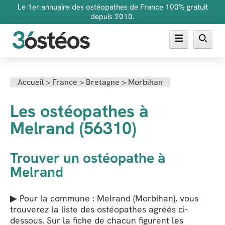
Le 1er annuaire des ostéopathes de France 100% gratuit
depuis 2010.
Annuaire des ostéopathes
Accueil
>
France
>
Bretagne
>
Morbihan
FAQ
Les ostéopathes à
Inscrire son cabinet
Melrand (56310)
Trouver un ostéopathe à
Melrand
▶ Pour la commune : Melrand (Morbihan), vous
trouverez la liste des ostéopathes agréés ci-
dessous. Sur la fiche de chacun figurent les