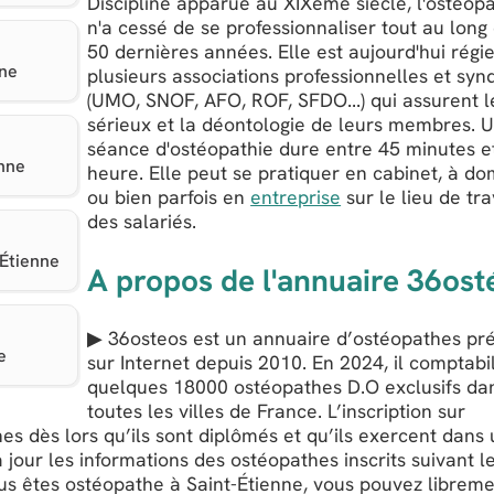
Discipline apparue au XIXème siècle, l'ostéop
n'a cessé de se professionnaliser tout au long
50 dernières années. Elle est aujourd'hui régi
nne
plusieurs associations professionnelles et syn
(UMO, SNOF, AFO, ROF, SFDO...) qui assurent l
sérieux et la déontologie de leurs membres. 
séance d'ostéopathie dure entre 45 minutes e
enne
heure. Elle peut se pratiquer en cabinet, à dom
ou bien parfois en
entreprise
sur le lieu de tra
des salariés.
-Étienne
A propos de l'annuaire 36ost
▶ 36osteos est un annuaire d’ostéopathes pr
e
sur Internet depuis 2010. En 2024, il comptabi
quelques 18000 ostéopathes D.O exclusifs da
toutes les villes de France. L’inscription sur
es dès lors qu’ils sont diplômés et qu’ils exercent dans
 jour les informations des ostéopathes inscrits suivant l
ous êtes ostéopathe à Saint-Étienne, vous pouvez librem