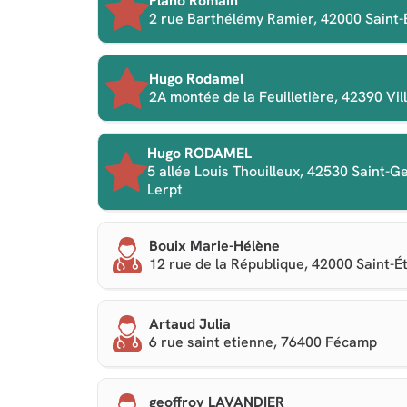
Plano Romain
2 rue Barthélémy Ramier, 42000 Saint-
Hugo Rodamel
2A montée de la Feuilletière, 42390 Vil
Hugo RODAMEL
5 allée Louis Thouilleux, 42530 Saint-G
Lerpt
Bouix Marie-Hélène
12 rue de la République, 42000 Saint-É
Artaud Julia
6 rue saint etienne, 76400 Fécamp
geoffroy LAVANDIER