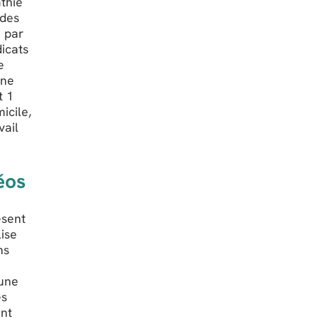
athie
 des
e par
dicats
e
Une
t 1
icile,
vail
éos
ésent
lise
ns
 une
es
ent