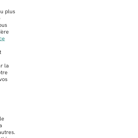
u plus
e
ous
ière
nce
t
r la
otre
vos
le
a
autres.