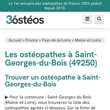
Le 1er annuaire des ostéopathes de France 100% gratuit
depuis 2010.
Annuaire des ostéopathes
Accueil
>
France
>
Pays-de-la-Loire
>
Maine-et-Loire
FAQ
Les ostéopathes à Saint-
Inscrire son cabinet
Georges-du-Bois (49250)
Trouver un ostéopathe à Saint-
Georges-du-Bois
▶ Pour la commune : Saint-Georges-du-Bois
(Maine-et-Loire), vous trouverez la liste des
ostéopathes agréés ci-dessous. Sur la fiche de