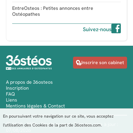
EntreOsteos : Petites annonces entre
Ostéopathes
Suivez-nous
Inscrire son cabinet
A propos de 36osteos
Inscription
FAQ
Liens
Mentions légales & Contact
En poursuivant votre navigation sur ce site, vous acceptez
Ⓒ 2010 - 2026 - 36osteos.com - Dernière mise à jour :
l'utilisation des Cookies de la part de 36osteos.com.
07/08/2026