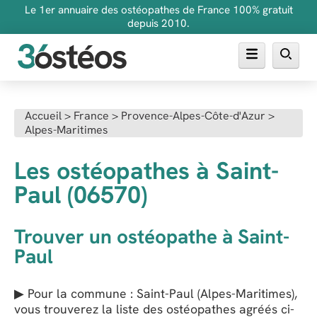
Le 1er annuaire des ostéopathes de France 100% gratuit
depuis 2010.
Annuaire des ostéopathes
Accueil
>
France
>
Provence-Alpes-Côte-d'Azur
>
Alpes-Maritimes
FAQ
Inscrire son cabinet
Les ostéopathes à Saint-
Paul (06570)
Trouver un ostéopathe à Saint-
Paul
▶ Pour la commune : Saint-Paul (Alpes-Maritimes),
vous trouverez la liste des ostéopathes agréés ci-