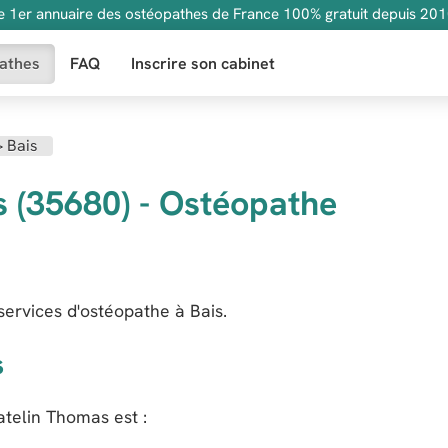
e 1er annuaire des ostéopathes de France 100% gratuit depuis 201
athes
FAQ
Inscrire son cabinet
>
Bais
s (35680) - Ostéopathe
ervices d'ostéopathe à Bais.
s
atelin Thomas
est :