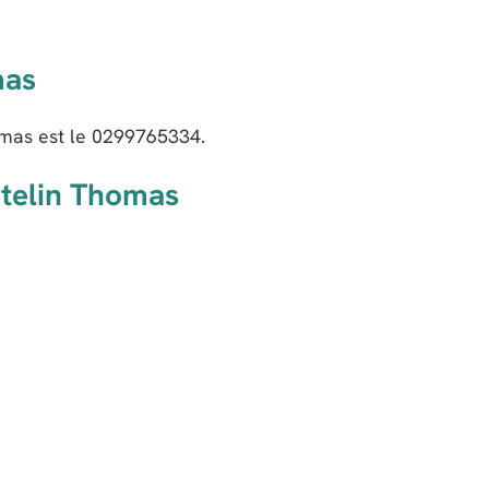
mas
mas est le
0299765334
.
atelin Thomas