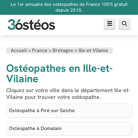
Le 1er annuaire des ostéopathes de France 100% gratuit
depuis 2010.
Annuaire des ostéopathes
Accueil >
France >
Bretagne >
Ille-et-Vilaine
FAQ
Ostéopathes en Ille-et-
Inscrire son cabinet
Vilaine
Cliquez sur votre ville dans le département Ille-et-
Vilaine pour trouver votre ostéopathe.
Ostéopathe à Piré-sur-Seiche
Ostéopathe à Domalain