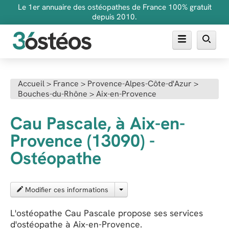
Le 1er annuaire des ostéopathes de France 100% gratuit
depuis 2010.
Annuaire des ostéopathes
Accueil
>
France
>
Provence-Alpes-Côte-d'Azur
>
Bouches-du-Rhône
>
Aix-en-Provence
FAQ
Inscrire son cabinet
Cau Pascale, à Aix-en-
Provence (13090) -
Ostéopathe
Modifier ces informations
L'ostéopathe Cau Pascale propose ses services
d'ostéopathe à Aix-en-Provence.