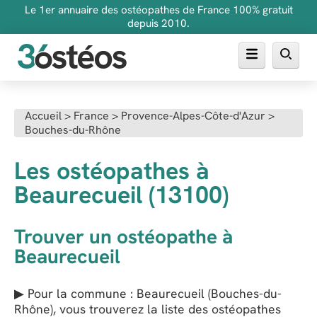
Le 1er annuaire des ostéopathes de France 100% gratuit
depuis 2010.
Annuaire des ostéopathes
Accueil
>
France
>
Provence-Alpes-Côte-d'Azur
>
Bouches-du-Rhône
FAQ
Inscrire son cabinet
Les ostéopathes à
Beaurecueil (13100)
Trouver un ostéopathe à
Beaurecueil
▶ Pour la commune : Beaurecueil (Bouches-du-
Rhône), vous trouverez la liste des ostéopathes