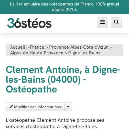
Le 1er annuaire des ostéopathes de France 100% gratuit
depuis 2010.
Annuaire des ostéopathes
Accueil
>
France
>
Provence-Alpes-Côte-d'Azur
>
Alpes-de-Haute-Provence
>
Digne-les-Bains
FAQ
Inscrire son cabinet
Clement Antoine, à Digne-
les-Bains (04000) -
Ostéopathe
Modifier ces informations
L'ostéopathe Clement Antoine propose ses
services d'ostéopathe à Digne-les-Bains.