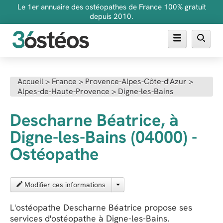
Le 1er annuaire des ostéopathes de France 100% gratuit
depuis 2010.
Annuaire des ostéopathes
Accueil
>
France
>
Provence-Alpes-Côte-d'Azur
>
Alpes-de-Haute-Provence
>
Digne-les-Bains
FAQ
Inscrire son cabinet
Descharne Béatrice, à
Digne-les-Bains (04000) -
Ostéopathe
Modifier ces informations
L'ostéopathe Descharne Béatrice propose ses
services d'ostéopathe à Digne-les-Bains.