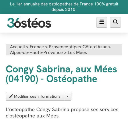
Le 1er annuaire des ostéopathes de France 100% gratuit
depuis 2010.
Annuaire des ostéopathes
Accueil
>
France
>
Provence-Alpes-Côte-d'Azur
>
Alpes-de-Haute-Provence
>
Les Mées
FAQ
Inscrire son cabinet
Congy Sabrina, aux Mées
(04190) - Ostéopathe
Modifier ces informations
L'ostéopathe Congy Sabrina propose ses services
d'ostéopathe aux Mées.