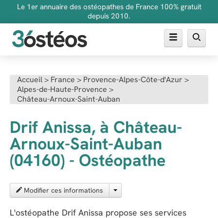
Le 1er annuaire des ostéopathes de France 100% gratuit
depuis 2010.
Annuaire des ostéopathes
Accueil
>
France
>
Provence-Alpes-Côte-d'Azur
>
Alpes-de-Haute-Provence
>
FAQ
Château-Arnoux-Saint-Auban
Inscrire son cabinet
Drif Anissa, à Château-
Arnoux-Saint-Auban
(04160) - Ostéopathe
Modifier ces informations
L'ostéopathe Drif Anissa propose ses services