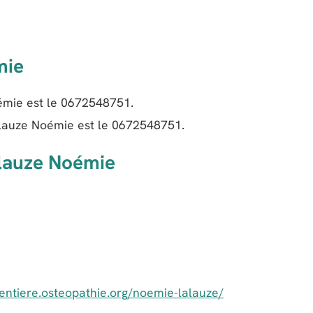
mie
mie est le
0672548751
.
lauze Noémie est le
0672548751
.
alauze Noémie
gentiere.osteopathie.org/noemie-lalauze/