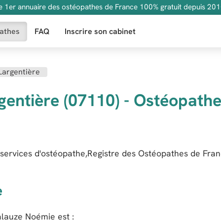
e 1er annuaire des ostéopathes de France 100% gratuit depuis 201
athes
FAQ
Inscrire son cabinet
Largentière
gentière (07110) - Ostéopath
services d'ostéopathe,Registre des Ostéopathes de Fra
e
alauze Noémie
est :