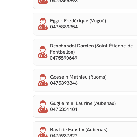
0475366893
Egger Frédérique (Vogüé)
0475889354
Deschandol Damien (Saint-Étienne-de-
Fontbellon)
0475890649
Gossein Mathieu (Ruoms)
0475393346
Guglielmini Laurine (Aubenas)
0475351101
Bastide Faustin (Aubenas)
0475937822