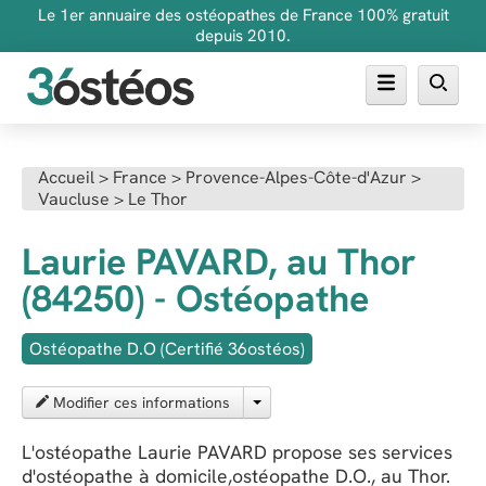
Le 1er annuaire des ostéopathes de France 100% gratuit
depuis 2010.
Annuaire des ostéopathes
Accueil
>
France
>
Provence-Alpes-Côte-d'Azur
>
Vaucluse
>
Le Thor
FAQ
Inscrire son cabinet
Laurie PAVARD, au Thor
(84250) - Ostéopathe
Ostéopathe D.O (Certifié 36ostéos)
Modifier ces informations
L'ostéopathe Laurie PAVARD propose ses services
d'ostéopathe à domicile,ostéopathe D.O., au Thor.