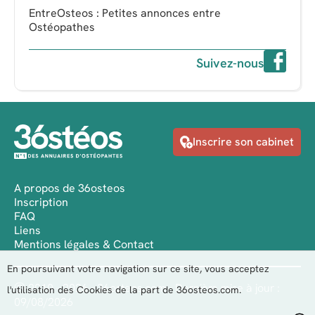
EntreOsteos : Petites annonces entre
Ostéopathes
Suivez-nous
Inscrire son cabinet
A propos de 36osteos
Inscription
FAQ
Liens
Mentions légales & Contact
En poursuivant votre navigation sur ce site, vous acceptez
Ⓒ 2010 - 2026 - 36osteos.com - Dernière mise à jour :
l'utilisation des Cookies de la part de 36osteos.com.
09/08/2026