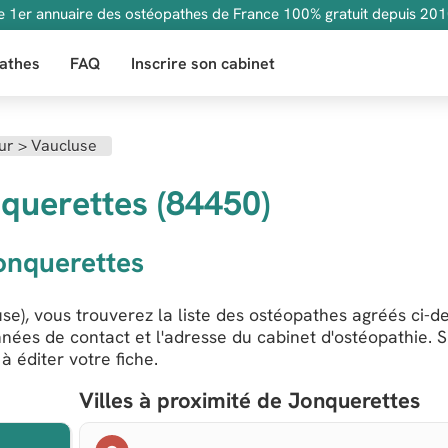
e 1er annuaire des ostéopathes de France 100% gratuit depuis 201
athes
FAQ
Inscrire son cabinet
ur
>
Vaucluse
querettes (84450)
onquerettes
e), vous trouverez la liste des ostéopathes agréés ci-d
nnées de contact et l'adresse du cabinet d'ostéopathie. S
 éditer votre fiche.
Villes à proximité de Jonquerettes