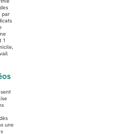
athie
 des
e par
dicats
e
Une
t 1
icile,
vail
éos
ésent
lise
ns
 dès
ns une
es