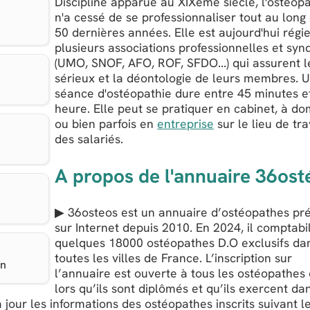
Discipline apparue au XIXème siècle, l'ostéop
n'a cessé de se professionnaliser tout au long
50 dernières années. Elle est aujourd'hui régi
plusieurs associations professionnelles et syn
(UMO, SNOF, AFO, ROF, SFDO...) qui assurent l
sérieux et la déontologie de leurs membres. 
séance d'ostéopathie dure entre 45 minutes e
heure. Elle peut se pratiquer en cabinet, à dom
ou bien parfois en
entreprise
sur le lieu de tra
des salariés.
A propos de l'annuaire 36ost
▶ 36osteos est un annuaire d’ostéopathes pr
sur Internet depuis 2010. En 2024, il comptabi
quelques 18000 ostéopathes D.O exclusifs da
toutes les villes de France. L’inscription sur
on
l’annuaire est ouverte à tous les ostéopathes
lors qu’ils sont diplômés et qu’ils exercent da
 jour les informations des ostéopathes inscrits suivant l