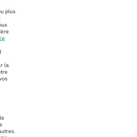
u plus
e
ous
ière
nce
t
r la
otre
vos
le
a
autres.