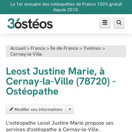
Le 1er annuaire des ostéopathes de France 100% gratuit
depuis 2010.
Annuaire des ostéopathes
Accueil
>
France
>
Île-de-France
>
Yvelines
>
Cernay-la-Ville
FAQ
Inscrire son cabinet
Leost Justine Marie, à
Cernay-la-Ville (78720) -
Ostéopathe
Modifier ces informations
L'ostéopathe Leost Justine Marie propose ses
services d'ostéopathe à Cernay-la-Ville.