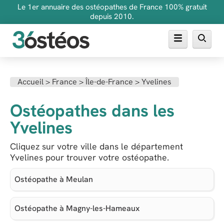
Le 1er annuaire des ostéopathes de France 100% gratuit
depuis 2010.
Annuaire des ostéopathes
Accueil >
France >
Île-de-France >
Yvelines
FAQ
Ostéopathes dans les
Inscrire son cabinet
Yvelines
Cliquez sur votre ville dans le département
Yvelines pour trouver votre ostéopathe.
Ostéopathe à Meulan
Ostéopathe à Magny-les-Hameaux