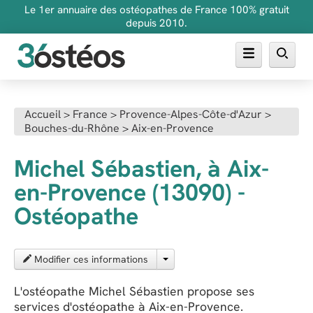
Le 1er annuaire des ostéopathes de France 100% gratuit
depuis 2010.
Annuaire des ostéopathes
Accueil
>
France
>
Provence-Alpes-Côte-d'Azur
>
Bouches-du-Rhône
>
Aix-en-Provence
FAQ
Inscrire son cabinet
Michel Sébastien, à Aix-
en-Provence (13090) -
Ostéopathe
Modifier ces informations
L'ostéopathe Michel Sébastien propose ses
services d'ostéopathe à Aix-en-Provence.