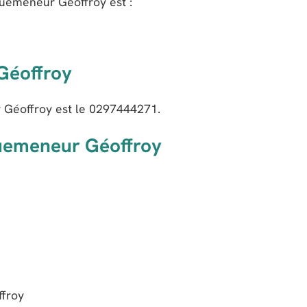
uemeneur Géoffroy
est :
Géoffroy
Géoffroy est le
0297444271
.
Quemeneur Géoffroy
ffroy