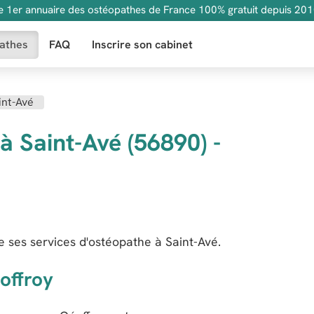
e 1er annuaire des ostéopathes de France 100% gratuit depuis 201
athes
FAQ
Inscrire son cabinet
int-Avé
 Saint-Avé (56890) -
ses services d'ostéopathe à Saint-Avé.
offroy