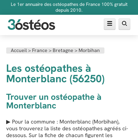
Le 1er annuaire des ostéopathes de France 100% gratuit
depuis 2010.
Annuaire des ostéopathes
Accueil
>
France
>
Bretagne
>
Morbihan
FAQ
Les ostéopathes à
Inscrire son cabinet
Monterblanc (56250)
Trouver un ostéopathe à
Monterblanc
▶ Pour la commune : Monterblanc (Morbihan),
vous trouverez la liste des ostéopathes agréés ci-
dessous. Sur la fiche de chacun figurent les