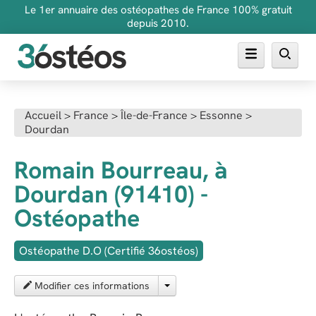
Le 1er annuaire des ostéopathes de France 100% gratuit
depuis 2010.
Annuaire des ostéopathes
Accueil
>
France
>
Île-de-France
>
Essonne
>
Dourdan
FAQ
Inscrire son cabinet
Romain Bourreau, à
Dourdan (91410) -
Ostéopathe
Ostéopathe D.O (Certifié 36ostéos)
Modifier ces informations