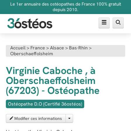
Le 1er annuaire des ostéopathes de France 100% gratuit
depuis 2010.
Annuaire des ostéopathes
Accueil
>
France
>
Alsace
>
Bas-Rhin
>
Oberschaeffolsheim
FAQ
Inscrire son cabinet
Virginie Caboche , à
Oberschaeffolsheim
(67203) - Ostéopathe
Ostéopathe D.O (Certifié 36ostéos)
Modifier ces informations